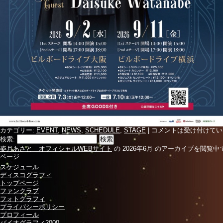
カテゴリー:
EVENT
,
NEWS
,
SCHEDULE
,
STAGE
|
コメントは受け付けてい
検索:
姿月あさと オフィシャルWEBサイト
の 2026年6月 のアーカイブを閲覧中
ページ
スケジュール
ディスコグラフィ
トップページ
ファンクラブ
フォトグラフィ
プライバシーポリシー
プロフィール
バイオグラフィ2000