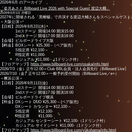
2026年6月 のアーカイブ
「姿月あさと Billboard Live 2026 with Special Guest 渡辺大輔」
2026年6月1日 月曜日
2027年に開催される「黒蜥蜴」で共演する渡辺大輔さんをスペシャルゲス
＜大阪公演＞
【日程】2026年9月2日(水)
1stステージ 開場14:00 開演15:00
2ndステージ 開場17:00 開演18:00
【会場】ビルボードライブ大阪
【料金】BOXシート ¥25,300 -（ペア販売）
S指定席 ¥12,100 –
R指定席 ¥11,000-
カジュアル ¥11,000 -（1ドリンク付）
【フロアマップ】
https://www.billboard-live.com/osaka/info.html
2026/7/3（金）正午12:00＝Club BBL会員・法人会員先行（Billboard Live）
2026/7/10（金）正午12:00＝一般予約受付開始（Billboard Live／e+）
＜横浜公演＞
【日程】2026年9月11日(金)
1stステージ 開場14:00 開演15:00
2ndステージ 開場17:00 開演18:00
【会場】ビルボードライブ横浜
【料金】DXシート DUO ¥25,300 – (ペア販売)
DXシート カウンター ¥12,100 –
S指定席 ¥12,100-
R指定席 ¥11,000-
カジュアル センターシート ¥12,100-（1ドリンク付）
カジュアル サイドシート ¥11,000-（1ドリンク付）
【フロアマップ】
https://www.billboard-live.com/yokohama/info.html