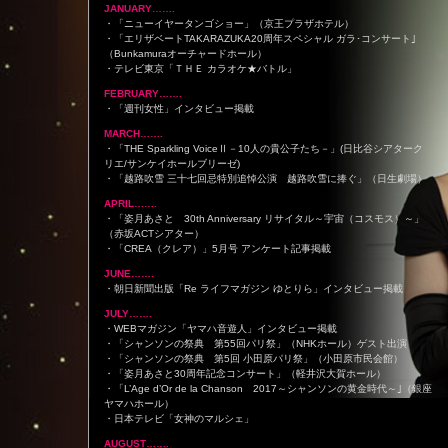
JANUARY…….
・「ニューイヤータンゴショー」（京王プラザホテル）
・「エリザベートTAKARAZUKA20周年スペシャル ガラ･コンサート｣
（Bunkamuraオーチャードホール）
・テレビ東京「ＴＨＥ カラオケ★バトル」
FEBRUARY…….
・「週刊女性」インタビュー掲載
MARCH…….
・「THE Sparkling VoiceⅡ－10人の貴公子たち－」(日比谷シアターク
リエ/サンケイホールブリーゼ)
・「越路吹雪 三十七回忌特別追悼公演 越路吹雪に捧ぐ」（日生劇場）
APRIL…….
・「姿月あさと 30th Anniversary リサイタル～宇宙（コスモス）～」
（赤坂ACTシアター）
・「CREA（クレア）」5月号 アンケート記事掲載
JUNE…….
・朝日新聞出版「Re ライフマガジン ゆとりら」インタビュー掲載
JULY…….
・WEBマガジン「ヤマハ音遊人」インタビュー掲載
・「シャンソンの祭典 第55回パリ祭」（NHKホール）ゲスト出演
・「シャンソンの祭典 第5回 小田原パリ祭」（小田原市民会館）
・「姿月あさと30周年記念コンサート」（軽井沢大賀ホール）
・「L’Age d’Or de la Chanson 2017～シャンソンの黄金時代～｣（銀座
ヤマハホール）
・日本テレビ「女神のマルシェ」
AUGUST…….