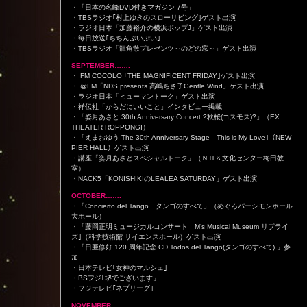
・「日本の名峰DVD付きマガジン 7号」
・TBSラジオ｢村上ゆきのスローリビング｣ゲスト出演
・ラジオ日本「加藤裕介の横浜ポップJ」ゲスト出演
・毎日放送｢ちちんぷいぷい｣
・TBSラジオ「龍角散プレゼンツ～のどの窓～」ゲスト出演
SEPTEMBER…….
・ FM COCOLO ｢THE MAGNIFICENT FRIDAY｣ゲスト出演
・ @FM「NDS presents 高嶋ちさ子Gentle Wind」ゲスト出演
・ラジオ日本「ヒューマントーク」ゲスト出演
・祥伝社「からだにいいこと」インタビュー掲載
・「姿月あさと 30th Anniversary Concert ?秋桜(コスモス)?」（EX
THEATER ROPPONGI）
・「えまおゆう The 30th Anniversary Stage This is My Love｣（NEW
PIER HALL）ゲスト出演
・講座「姿月あさとスペシャルトーク」（ＮＨＫ文化センター梅田教
室）
・NACK5「KONISHIKIのLEALEA SATURDAY」ゲスト出演
OCTOBER…….
・「Concierto del Tango タンゴのすべて」（めぐろパーシモンホール
大ホール）
・「藤岡正明ミュージカルコンサート M’s Musical Museum リプライ
ズ｣（科学技術館 サイエンスホール）ゲスト出演
・「日亜修好 120 周年記念 CD Todos del Tango(タンゴのすべて) 」参
加
・日本テレビ｢女神のマルシェ｣
・BSフジ｢堺でございます」
・フジテレビ｢ネプリーグ｣
NOVEMBER…….