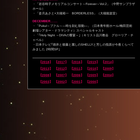
・「岩谷時子メモリアルコンサート～Forever～Vol.2」（中野サンプラザ
ホール）
・「姿月あさと×大槻裕一 BORDERLESS」（大槻能楽堂）
DECEMBER…….
・「Pukul～プクル～―時を刻む鼓動―」（日本青年館ホール/梅田芸術
劇場シアター・ドラマシティ）スペシャルキャスト
・「｢Holy Night ～DIVAの響宴～｣（キリスト品川教会 グローリア・チ
ャペル）
・日本テレビ｢徳井と後藤と麗しのSHELLYと芳しの指原が今夜くらべて
みました 2時間SP｣
【
2018
】
【
2017
】
【
2016
】
【
2015
】
【
2014
】
【
2013
】
【
2012
】
【
2011
】
【
2010
】
【
2009
】
【
2008
】
【
2007
】
【
2006
】
【
2005
】
【
2004
】
【
2003
】
【
2002
】
【
2001
】
【
2000
】