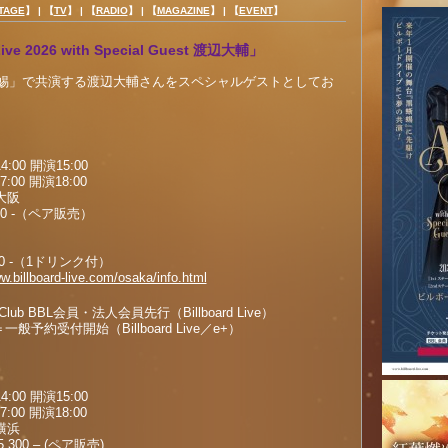
TAGE
】 |
【
TV
】 |
【
RADIO
】 |
【
MAGAZINE
】 |
【
EVENT
】
ve 2026 with Special Guest 渡辺大輔」
蜥蜴」で共演する渡辺大輔さんをスペシャルゲストとしてお
0 開演15:00
 開演18:00
大阪
00 -（ペア販売）
 -（1ドリンク付）
w.billboard-live.com/osaka/info.html
Club BBL会員・法人会員先行（Billboard Live）
0＝一般予約受付開始（Billboard Live／e+）
0 開演15:00
 開演18:00
横浜
300 – (ペア販売)