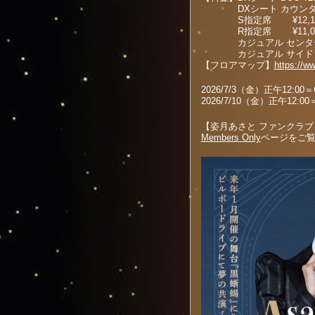
DXシート カウンター ¥1
S指定席 ¥12,10
R指定席 ¥11,00
カジュアル センターシート
カジュアル サイドシート 
【フロアマップ】
https://w
2026/7/3（金）正午12:00＝
2026/7/10（金）正午12:0
【姿月あさと ファンクラブ “
Members Only
ページをご