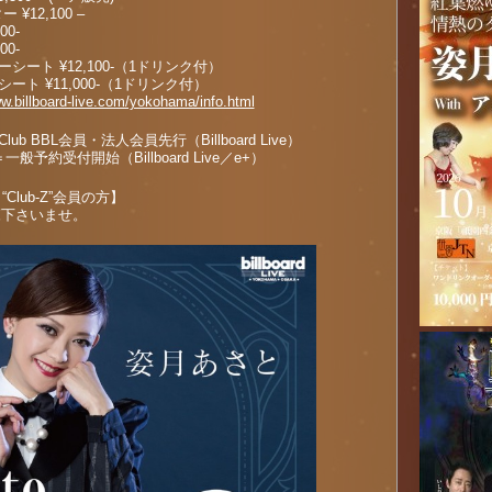
2,100 –
0-
0-
 ¥12,100-（1ドリンク付）
¥11,000-（1ドリンク付）
ww.billboard-live.com/yokohama/info.html
Club BBL会員・法人会員先行（Billboard Live）
0＝一般予約受付開始（Billboard Live／e+）
Club-Z”会員の方】
覧下さいませ。