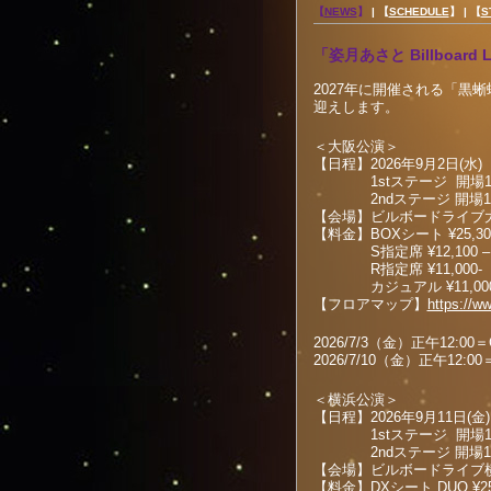
【
NEWS
】
|
【
SCHEDULE
】 |
【
S
「姿月あさと Billboard Li
2027年に開催される「黒
迎えします。
＜大阪公演＞
【日程】2026年9月2日(水)
1stステージ 開場14:0
2ndステージ 開場17:00
【会場】ビルボードライブ
【料金】BOXシート ¥25,3
S指定席 ¥12,100 –
R指定席 ¥11,000-
カジュアル ¥11,000
【フロアマップ】
https://ww
2026/7/3（金）正午12:00＝
2026/7/10（金）正午12:0
＜横浜公演＞
【日程】2026年9月11日(金)
1stステージ 開場14:0
2ndステージ 開場17:00
【会場】ビルボードライブ
【料金】DXシート DUO ¥25,