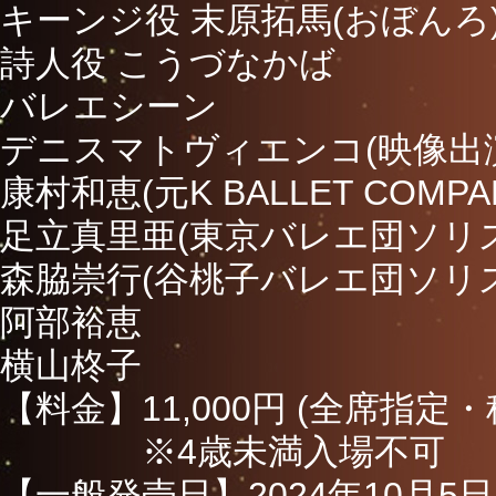
キーンジ役 末原拓馬(おぼんろ
詩人役 こうづなかば
バレエシーン
デニスマトヴィエンコ(映像出
康村和恵(元K BALLET COM
足立真里亜(東京バレエ団ソリ
森脇崇行(谷桃子バレエ団ソリ
阿部裕恵
横山柊子
【料金】11,000円 (全席指定・
※4歳未満入場不可
【一般発売日】2024年10月5日