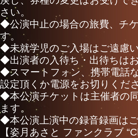
戻し、券種の変更はお受けで
さい。
◆公演中止の場合の旅費、チ
す。
◆未就学児のご入場はご遠慮
◆出演者の入待ち・出待ちは
◆スマートフォン、携帯電話
設定頂くか電源をお切りくだ
◆本公演チケットは主催者の
ます。
◆本公演上演中の録音録画は
【姿月あさと ファンクラブ “Cl