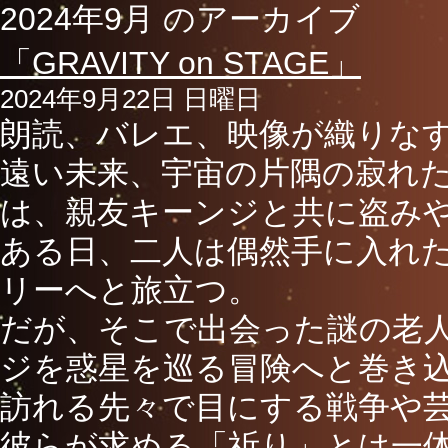
2024年9月 のアーカイブ
「GRAVITY on STAGE」
2024年9月22日 日曜日
朗読、バレエ、映像が織りな
遠い未来、宇宙の片隅の寂れ
は、親友キーンジと共に盗み
ある日、二人は偶然手に入れ
リーへと旅立つ。
だが、そこで出会った謎の老
ジを惑星を巡る冒険へと巻き
訪れる先々で目にする戦争や
彼らが求める「祈り」とは一