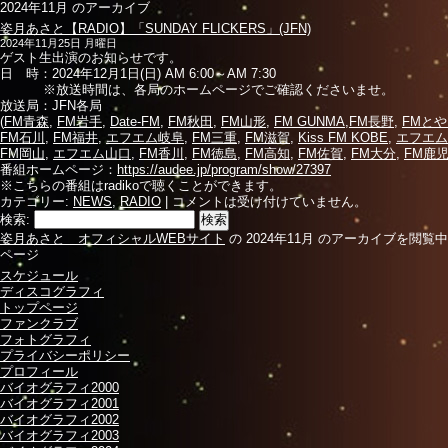
2024年11月 のアーカイブ
姿月あさと【RADIO】「SUNDAY FLICKERS」(JFN)
2024年11月25日 月曜日
ゲスト生出演のお知らせです。
日 時：2024年12月1日(日) AM 6:00～AM 7:30
※放送時間は、各局のホームページでご確認くださいませ。
放送局：JFN各局
(
FM青森
,
FM岩手
,
Date-FM
,
FM秋田
,
FM山形
,
FM GUNMA
,
FM長野
,
FMと
FM石川
,
FM福井
,
エフエム岐阜
,
FM三重
,
FM滋賀
,
Kiss FM KOBE
,
エフエム
FM岡山
,
エフエム山口
,
FM香川
,
FM徳島
,
FM高知
,
FM佐賀
,
FM大分
,
FM鹿
番組ホームページ：
https://audee.jp/program/show/27397
※こちらの番組はradikoで聴くことができます。
カテゴリー:
NEWS
,
RADIO
|
コメントは受け付けていません。
検索:
姿月あさと オフィシャルWEBサイト
の 2024年11月 のアーカイブを閲覧
ページ
スケジュール
ディスコグラフィ
トップページ
ファンクラブ
フォトグラフィ
プライバシーポリシー
プロフィール
バイオグラフィ2000
バイオグラフィ2001
バイオグラフィ2002
バイオグラフィ2003