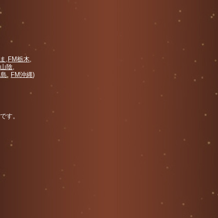
やま
,
FM栃木
,
山陰
,
児島
,
FM沖縄
)
中です。