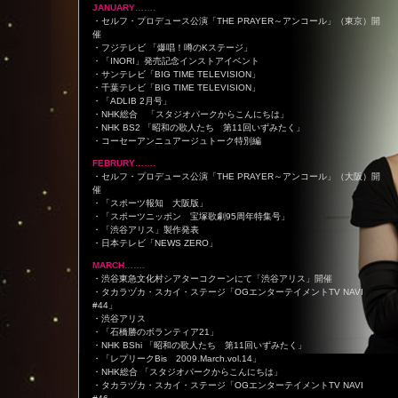
JANUARY…….
・セルフ・プロデュース公演「THE PRAYER～アンコール」（東京）開
催
・フジテレビ 「爆唱！噂のKステージ」
・「INORI」発売記念インストアイベント
・サンテレビ「BIG TIME TELEVISION」
・千葉テレビ「BIG TIME TELEVISION」
・「ADLIB 2月号」
・NHK総合 「スタジオパークからこんにちは」
・NHK BS2 「昭和の歌人たち 第11回いずみたく」
・コーセーアンニュアージュトーク特別編
FEBRURY…….
・セルフ・プロデュース公演「THE PRAYER～アンコール」（大阪）開
催
・「スポーツ報知 大阪版」
・「スポーツニッポン 宝塚歌劇95周年特集号」
・「渋谷アリス」製作発表
・日本テレビ「NEWS ZERO」
MARCH…….
・渋谷東急文化村シアターコクーンにて「渋谷アリス」開催
・タカラヅカ・スカイ・ステージ「OGエンターテイメントTV NAVI
#44」
・渋谷アリス
・「石橋勝のボランティア21」
・NHK BShi 「昭和の歌人たち 第11回いずみたく」
・「レプリークBis 2009.March.vol.14」
・NHK総合 「スタジオパークからこんにちは」
・タカラヅカ・スカイ・ステージ「OGエンターテイメントTV NAVI