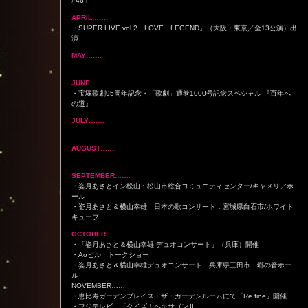
#46」
APRIL…….
・SUPER LIVE vol.2 LOVE LEGEND」（大阪・東京／全13公演）出
演
MAY…….
JUNE…….
・宝塚歌劇95周年記念・「歌劇」通巻1000号記念スペシャル 『百年へ
の道』
JULY…….
AUGUST…….
SEPTEMBER…….
・姿月あさとイン松山：松山市総合コミュニティセンター/キャメリアホ
ール
・姿月あさと＆横山幸雄 日本の歌コンサート：宮城県白石市/ホワイト
キューブ
OCTOBER…….
・「姿月あさと＆横山幸雄 デュオコンサート」（兵庫）開催
・Aoビル トークショー
・姿月あさと＆横山幸雄デュオコンサート 兵庫県三田市 郷の音ホー
ル
NOVEMBER…….
・恵比寿ガーデンプレイス・ザ・ガーデンルームにて「Re.fine」開催
・フジテレビ 「クイズ！へキサゴンⅡ