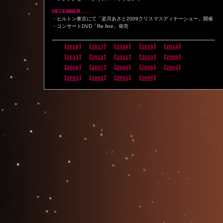
DECEMBER…….
・ヒルトン東京にて「姿月あさと2009クリスマスディナーショー」開催
・コンサートDVD「Re.fine」発売
【
2018
】
【
2017
】
【
2016
】
【
2015
】
【
2014
】
【
2013
】
【
2012
】
【
2011
】
【
2010
】
【
2009
】
【
2008
】
【
2007
】
【
2006
】
【
2005
】
【
2004
】
【
2003
】
【
2002
】
【
2001
】
【
2000
】