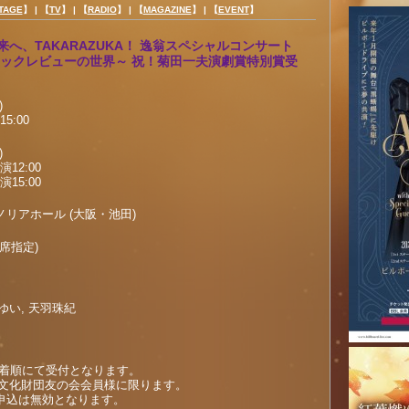
TAGE
】 |
【
TV
】 |
【
RADIO
】 |
【
MAGAZINE
】 |
【
EVENT
】
へ、TAKARAZUKA！ 逸翁スペシャルコンサート
ンチックレビューの世界～ 祝！菊田一夫演劇賞特別賞受
)
:00
)
2:00
5:00
リアホール (大阪・池田)
全席指定)
と
い, 天羽珠紀
00～先着順にて受付となります。
阪急文化財団友の会会員様に限ります。
申込は無効となります。