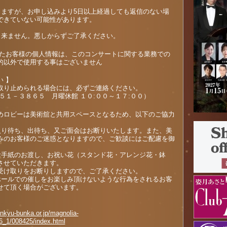
きますが、お申し込みより5日以上経過しても返信のない場
できていない可能性があります。
。
出来ません。悪しからずご了承ください。
したお客様の個人情報は、このコンサートに関する業務での
的以外で使用する事はございません
 】
取り止められる場合には、必ずご連絡ください。
５１－３８６５ 月曜休館 １０:００～１７:００）
めロビーは美術舘と共用スペースとなるため、以下のご協力
入り待ち、出待ち、又ご面会はお断りいたします。また、美
みのお客様のご迷惑となりますので、ご歓談にはご配慮を御
お手紙のお渡し、お祝い花（スタンド花・アレンジ花・鉢
させていただきます。
受け取りをお断りしますので、ご了承ください。
ホールでの催しをお楽しみ頂けないような行為をされるお客
せて頂く場合がございます。
nkyu-bunka.or.jp/magnolia-
26_1/008425/index.html