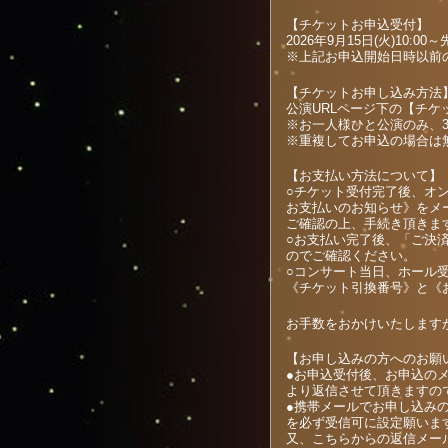
【チケットお申込受付】
2026年9月15日(火)10:
※上記お申込開始日時以前
【チケットお申し込み方法
公演URLページ下の【チ
※お一人様ひと公演のみ、
※重複してお申込の場合は
【お支払い方法について】
○チケット受付完了後、オ
お支払いのお知らせ》をメ
ご確認の上、手続き頂きま
○お支払い完了後、「ご決
のでご確認ください。
○コンサート当日、ホール
《チケット引換番号》と《
お手数をおかけいたします
【お申し込みの方へのお願い
●お申込受付後、お申込の
より返信させて頂きますの
●携帯メールでお申し込み
を必ず受信可に設定願いま
又、こちらからの返信メー