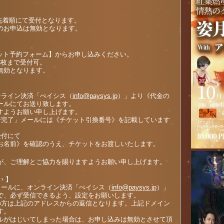
00～先着順にて受付となります。
のお申込は無効となります。
】
ケット予約フォーム】からお申し込みください。
3枚まで受付可。
無効となります。
ンライン決済「ぺイシス（
info@paysys.jp
）」より《代金の
ールにてお送り致します。
すようお願い申し上げます。
済完了」メールには《チケット引換番号》を記載しています
受付にて
お名前》を確認のうえ、チケットをお渡しいたします。
が、ご理解とご協力を賜りますようお願い申し上げます。
 】
メールに、オンライン決済「ぺイシス（
info@paysys.jp
）」
で、必ず受信できるよう、設定をお願いします。
の方は上記のアドレスからの返信となります。上記ドメイン
す。
ルがはじいてしまった場合は、お申し込みは無効とさせて頂