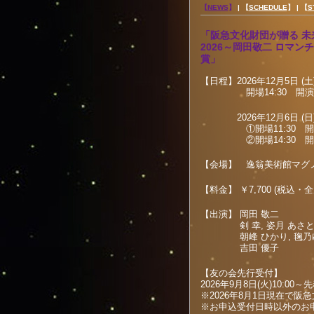
【
NEWS
】
|
【
SCHEDULE
】 |
【
S
「阪急文化財団が贈る 未来
2026～岡田敬二 ロマ
賞」
【日程】2026年12月5日 (土
開場14:30 開演15
2026年12月6日 (日
①開場11:30 開演1
②開場14:30 開演1
【会場】 逸翁美術館マグノ
【料金】 ￥7,700 (税込・
【出演】 岡田 敬二
剣 幸, 姿月 あさ
朝峰 ひかり, 毱乃ゆ
吉田 優子
【友の会先行受付】
2026年9月8日(火)10:
※2026年8月1日現在で
※お申込受付日時以外のお