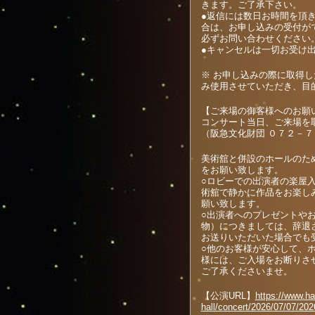
きます。ご了承下さい。
●返信には数日お時間を頂
合は、お申し込みの受付が
必ずお問い合わせください
●キャンセルは一切お受け
※ お申し込みの際に取得
み使用させていただき、目
【ご来場の御客様へのお願い
コンサート当日、ご来場を
（阪急文化財団 ０７２－７
美術舘と併設のホールのた
をお願い致します。
○ロビーでの出演者の楽屋
術舘で静かに作品をお楽し
願い致します。
○出演者へのプレゼントや
物）につきましては、辞退
お送りいただいた場合でも
○他のお客様が安心して、
様には、ご入場をお断りさ
ご了承くださいませ。
【公演URL】
https://www.ha
hall/concert/2026/07/07/20