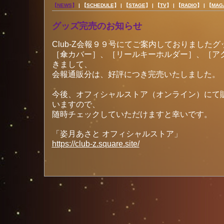
【
NEWS
】
|
【
SCHEDULE
】 |
【
STAGE
】 |
【
TV
】 |
【
RADIO
】 |
【
MAG
グッズ完売のお知らせ
Club-Z会報９９号にてご案内しておりましたグ
［傘カバー］、［リールキーホルダー］、［ア
きまして、
会報通販分は、好評につき完売いたしました。
今後、オフィシャルストア（オンライン）にて
いますので、
随時チェックしていただけますと幸いです。
「姿月あさと オフィシャルストア」
https://club-z.square.site/