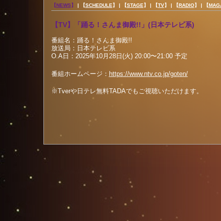
【
NEWS
】
|
【
SCHEDULE
】 |
【
STAGE
】 |
【
TV
】 |
【
RADIO
】 |
【
MAG
【TV】「踊る！さんま御殿!!」(日本テレビ系)
番組名：踊る！さんま御殿!!
放送局：日本テレビ系
O.A日：2025年10月28日(火) 20:00〜21:00 予定
番組ホームページ：
https://www.ntv.co.jp/goten/
※Tverや日テレ無料TADAでもご視聴いただけます。